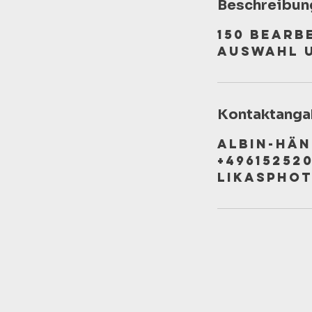
Beschreibun
150 bearb
Auswahl u
Kontaktanga
Albin-Hän
+49615252
likaspho