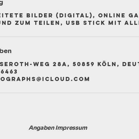
g
eitete Bilder (digital), Online G
nd zum Teilen, USB Stick mit al
ben
seroth-Weg 28a, 50859 Köln, De
06463
tographs@icloud.com
Angaben Impressum