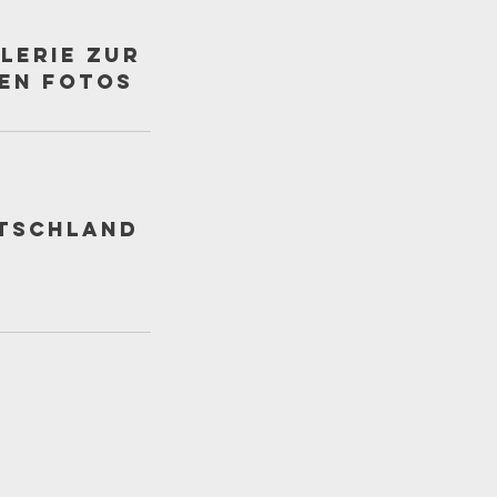
alerie zur
len Fotos
utschland