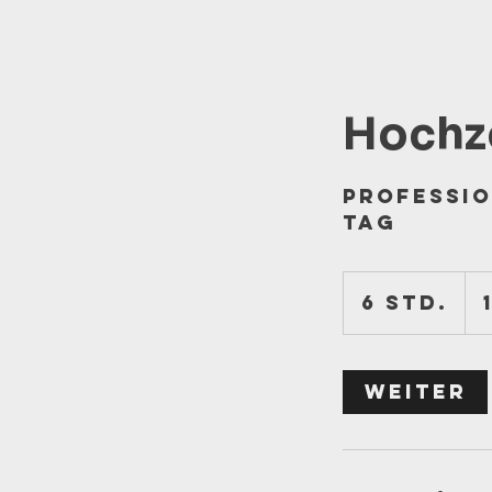
Hochze
Professio
Tag
1.50
Euro
6 Std.
6
S
t
d
Weiter
.