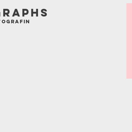
GRAPHS
tografin