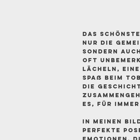
Das Schönste 
nur die geme
sondern auch
oft unbemerk
Lächeln, ein
Spaß beim To
die Geschich
Zusammengehö
es, für imme
In meinen Bil
perfekte Pos
Emotionen, di