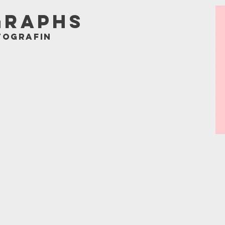
GRAPHS
tografin